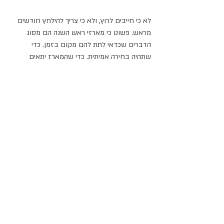
לא כי חייבים לרוץ, ולא כי צריך להילחץ חודשים 
מראש. פשוט כי מארזי ראש השנה הם מסוג 
הדברים שכדאי לתת להם מקום בזמן. כדי 
שתהיה בחירה אמיתית. כדי שהמארז יתאים 
באמת. כדי שהלוגיסטיקה תהיה נוחה יותר. וכדי 
שהמתנה שתגיע לעובדים או ללקוחות תרגיש כמו 
משהו שבאמת חשבו עליו.
אם את מחפשת מארזי ראש השנה לעובדים, 
ללקוחות או לשותפים, ורוצה להתחיל בזמן 
ולבחור בלי לחץ, אפשר לכתוב לי ונחשוב יחד 
מה הכי מתאים לכם.