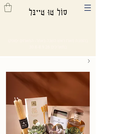
בהזמנת מארז ראש השנה באתר- המארזים יסופקו
בתאריכים
30.8-8.9.26