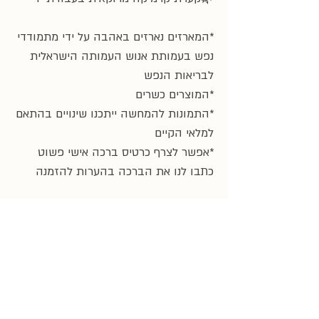
*המארזים נארזים באהבה על ידי מתמודדי
נפש בעמותת אנוש העמותה הישראלית
לבריאות הנפש
*המוצרים כשרים
*התמונות להמחשה ייתכנו שינויים בהתאם
למלאי הקיים
*אפשר לצרף כרטיס ברכה אישי פשוט
כתבו לנו את הברכה בהערות להזמנה
*
בהזמנת מארז ראש השנה באתר-
המארזים יסופקו בתאריכים 30.8-8.9.26
רוצה להרכיב מארז ייחודי
לעובדים או לקוחות בתקציב