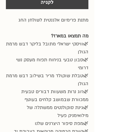
לקניה
מתנת פרימיום אלגנטית לשולחן החג
מה תמצאו במארז?
🌿וויסקי ישראלי מתובל בליקר דבש מרמת
הגולן
🌿סבון טבעי בניחוח תפוח מעסק נשי
דרומי
🌿טבלת שוקולד מריר בשילוב דבש מרמת
הגולן
🌿זוג נרות משעוות דבורים טבעית
ממכוורת שבמושב קלחים בעוטף
🌿גינת סוקולנטים ממשתלה של
מילואימניק פעיל
🌿מפת סיפור היצרנים שלנו
🌿קערת קרמיקה מרוקאית בעבודת יד