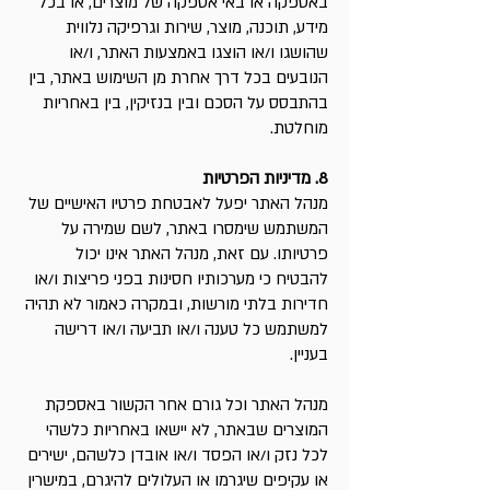
באספקה או באי אספקה של מוצרים, או בכל
מידע, תוכנה, מוצר, שירות וגרפיקה נלווית
שהושגו ו/או הוצגו באמצעות האתר, ו/או
הנובעים בכל דרך אחרת מן השימוש באתר, בין
בהתבסס על הסכם ובין בנזיקין, בין באחריות
מוחלטת.
8. מדיניות הפרטיות
מנהל האתר יפעל לאבטחת פרטיו האישיים של
המשתמש שימסרו באתר, לשם שמירה על
פרטיותו. עם זאת, מנהל האתר אינו יכול
להבטיח כי מערכותיו חסינות בפני פריצות ו/או
חדירות בלתי מורשות, ובמקרה כאמור לא תהיה
למשתמש כל טענה ו/או תביעה ו/או דרישה
בעניין.
מנהל האתר וכל גורם אחר הקשור באספקת
המוצרים שבאתר, לא יישאו באחריות כלשהי
לכל נזק ו/או הפסד ו/או אובדן כלשהם, ישירים
או עקיפים שיגרמו או העלולים להיגרם, במישרין