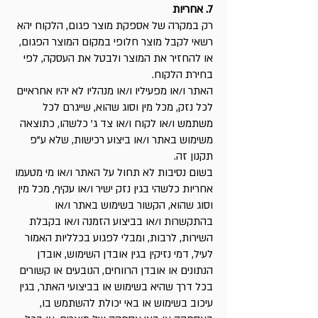
7. אחריות
רק במקרה של אספקת מוצר פגום, הלקוח יהא
רשאי לקבל מוצר חלופי במקום המוצר הפגום,
או להחזיר את המוצר ולבטל את העסקה, לפי
בחירת הלקוח.
האתר ו/או מפעיליו ו/או מנהליו לא יהיו אחראיים
לכל נזק, מכל מין וסוג שהוא, שייגרם לכל
משתמש ו/או לקוח ו/או צד ג' כלשהו, כתוצאה
משימוש באתר ו/או ביצוע רכישות, שלא ע"פ
תקנון זה.
בשום נסיבות לא תחול על האתר ו/או מי מטעמו
אחריות כלשהי בגין נזק ישיר ו/או עקיף, מכל מין
וסוג שהוא, הקשור בשימוש באתר ו/או
בהתקשרות ו/או בביצוע הזמנה ו/או בקבלת
השירות, לרבות, ומבלי לפגוע בכלליות האמור
לעיל, דמי נזיקין בגין אובדן השימוש, אובדן
הנתונים או אובדן הרווחים, הנובעים או קשורים
בכל דרך שהיא בשימוש או בביצועי האתר, בגין
עיכוב בשימוש או באי יכולת להשתמש בו,