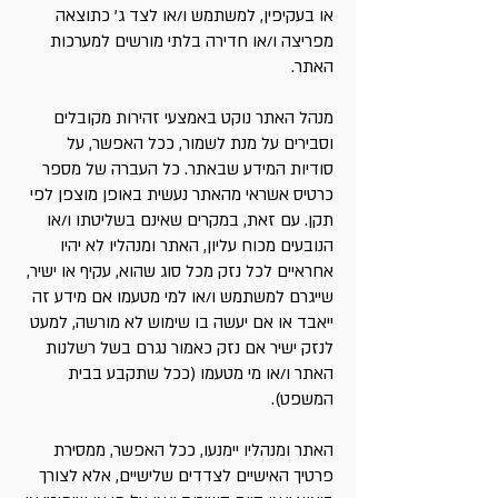
או בעקיפין, למשתמש ו/או לצד ג' כתוצאה
מפריצה ו/או חדירה בלתי מורשים למערכות
האתר.
מנהל האתר נוקט באמצעי זהירות מקובלים
וסבירים על מנת לשמור, ככל האפשר, על
סודיות המידע שבאתר. כל העברה של מספר
כרטיס אשראי מהאתר נעשית באופן מוצפן לפי
תקן. עם זאת, במקרים שאינם בשליטתו ו/או
הנובעים מכוח עליון, האתר ומנהליו לא יהיו
אחראיים לכל נזק מכל סוג שהוא, עקיף או ישיר,
שייגרם למשתמש ו/או למי מטעמו אם מידע זה
ייאבד או אם יעשה בו שימוש לא מורשה, למעט
לנזק ישיר אם נזק כאמור נגרם בשל רשלנות
האתר ו/או מי מטעמו (ככל שתקבע בבית
המשפט).
האתר ומנהליו יימנעו, ככל האפשר, ממסירת
פרטיך האישיים לצדדים שלישיים, אלא לצורך