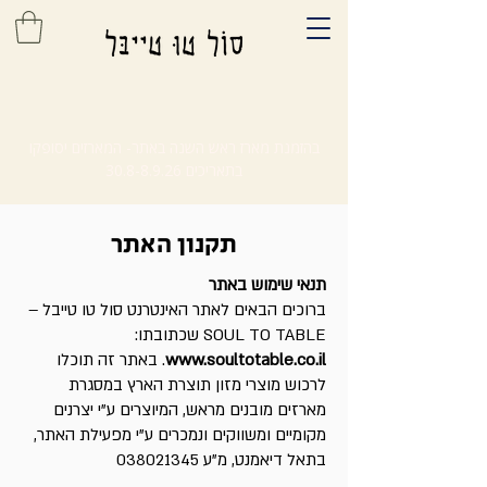
בהזמנת מארז ראש השנה באתר- המארזים יסופקו
בתאריכים
30.8-8.9.26
תקנון האתר
תנאי שימוש באתר
ברוכים הבאים לאתר האינטרנט סול טו טייבל –
SOUL TO TABLE שכתובתו:
www.soultotable.co.il
. באתר זה תוכלו
לרכוש מוצרי מזון תוצרת הארץ במסגרת
מארזים מובנים מראש, המיוצרים ע"י יצרנים
מקומיים ומשווקים ונמכרים ע"י מפעילת האתר,
בתאל דיאמנט, מ"ע
038021345