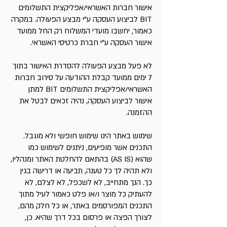
אישור חברות האשראי/אפליקצית התשלומים
BIT לביצוע העסקה ע"י מבצע הפעולה. במקרה
כאמור, יחשבו מועדי המשלוח רק החל ממועד
אישור העסקה ע"י חברת כרטיסי האשראי.
לא פעל מבצע הפעולה להסדרת האישור בתוך
7 ימים ממועד קבלת ההודעה על סירוב חברות
האשראי/אפליקצית התשלומים BIT למתן
אישור לביצוע העסקה, נהיה זכאים לבטל את
ההזמנה.
שימוש באתר הינו שימוש חופשי ולא מוגבל.
התכנים אשר מופיעים, ניתנים לשימוש כמו
שהוא (AS IS) בהתאם להחלטת האתר ומנהליו,
ולא תהיה לך כל טענה, תביעה או דרישה בגין
כך. הנך מתחייב, לא לשכפל, לא לצלם, לא
להעתיק כל מוצר ו/או פלט כאמור לעיל מתוך
התכנים המפורסמים באתר, או כל חלק מהם,
לצורך הפצה או פרסום בכל דרך שהיא. כן,