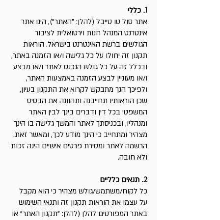
1.
כללי
אתר סול טו טייבל (להלן: "האתר"), הינו אתר
אינטרנט המנהל חנות וירטואלית לציבור
הגולשים ברשת האינטרנט בישראל. הוראות
תקנון זה יחולו על כל גלישה ו/או הזמנה באתר,
ובכלל זה על כל גולש הנכנס לאתר ו/או מבצע
ו/או מעוניין לבצע הזמנה באמצעות האתר,
ולפיכך הנך מתבקש לקרוא את התקנון בעיון,
שכן הוראותיו תחייבנה ותהוונה את הבסיס
המשפטי בכל דין ודברים בינך לבין האתר
ומנהליו, ובכניסתך לאתר והמשך גלישה בו הינך
מצהיר ומתחייב כי הינך מודע לכך, ומאשר זאת.
הרשמה לאתר ומסירת פרטים אישיים הינה זכות
ולא חובה.
2. ​
תנאים כלליים
כל לקוח/משתמש/גולש מצהיר כי הוא מקבל
על עצמו את הוראות תקנון זה ותנאי השימוש
באתר המפורטים להלן (להלן: "תקנון האתר" או