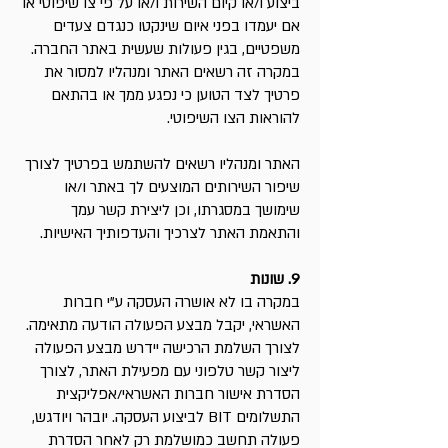
ביצוע ו/או קיום השירות ו/או על פי צו שיפוטי או
אם יעמדו בפני איום שינקטו כנגדם צעדים
משפטיים, בגין פעולות שעשית באתר החברה.
במקרה זה רשאים האתר ומנהליו למסור את
פרטיך לצד הטוען כי נפגע ממך או בהתאם
להוראות הצו השיפוטי.
האתר ומנהליו רשאים להשתמש בפרטיך לצורך
שיפור השירותים המוצעים לך באתר ו/או
שימושך במסגרתו, וכן ליצירת קשר עמך
והתאמת האתר לצרכיך והעדפותיך האישיות.
9. שונות
במקרה בו לא אושרה העסקה ע"י חברות
האשראי, יקבל מבצע הפעולה הודעה מתאימה.
לצורך השלמת הרכישה יידרש מבצע הפעולה
ליצור קשר טלפוני עם מפעילת האתר, לצורך
הסדרת אישור חברות האשראי/אפליקצית
התשלומים BIT לביצוע העסקה. יובהר ויודגש,
פעולה תחשב כמושלמת רק לאחר הסדרת