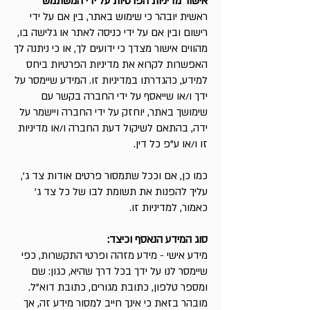
אישור מדיניות הפרטיות על ידי המשתמש
ראשית יובהר כי שימוש באתר, בין אם על ידי
רישום ובין אם על ידי כניסה לאתר או גלישה בו,
מהווים אישור מצדך כי ידועים לך, או כי ניתנה לך
האפשרות לקרוא את מדיניות הפרטיות ביחס
למידע, כהגדרתו במדיניות זו. המידע שיימסר על
ידך ו/או שייאסף על ידי החברה בקשר עם
שימושך באתר, יוחזק על ידי החברה ויישמר על
ידה, בהתאם לשיקול דעת החברה ו/או מדיניות
זו ו/או ע"פ כל דין.
כמו כן, אם וככל שתמסור פרטים אודות צד ג',
עליך להפנות את תשומת לבו של כל צד ג'
כאמור, למדיניות זו.
סוג המידע הנאסף וכיצד:
מידע אישי - מידע מזהה ופרטי התקשרות, כפי
שיימסר לנו על ידך בכל דרך שהיא, כגון: שם
ומספר טלפון, כתובת מגורים, כתובת דוא"ל.
מובהר בזאת כי אינך חייב למסור מידע זה, אך