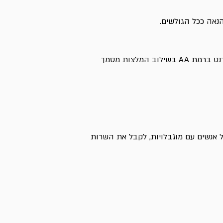
נאה ככל הגולשים.
באתר האינטרנט בוצעו התאמות נגישות בהתאם להמלצות התקן הישראלי (ת"י 5568) ולנגישות תכנים באינטרנט ברמת AA בשילוב המלצות מסמך
ל אנשים עם מוגבלויות, לקבל את השרות