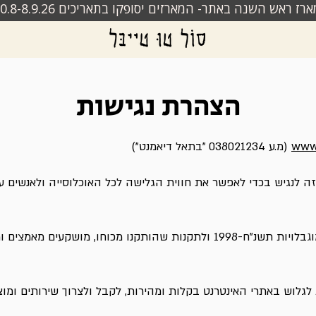
ז ראש השנה באתר- המארזים יסופקו בתאריכים 30.8-8.9.26
הצהרת נגישות
www.
(מ.ע 038021234 "בתאל דיאמנט")
 לנגיש בכדי לאפשר את חווית הגלישה לכל האוכלוסייה ולאנשים עם
בהתאם לחוק שוויון זכויות לאנשים עם מוגבלויות תשנ"ח-1998 ולתקנות שהותק
 לגלוש באתרי האינטרנט בקלות ומהירות, לקבל ולצרוך שירותים ומו